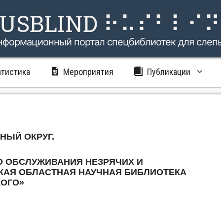
USBLIND ⠗⠥⠎⠃⠇⠊
нформационный портал спецбиблиотек для слеп
атистика
Мероприятия
Публикации
НЫЙ ОКРУГ.
О ОБСЛУЖИВАНИЯ НЕЗРЯЧИХ И
СКАЯ ОБЛАСТНАЯ НАУЧНАЯ БИБЛИОТЕКА
КОГО»