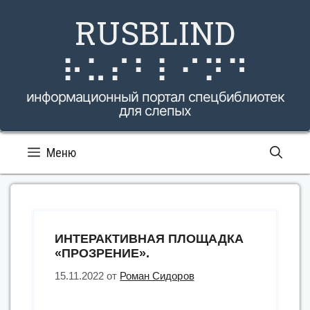
Перейти
RUSBLIND
к
содержимому
⠗⠥⠎⠃⠇⠊⠝⠙
информационный портал спецбиблиотек
для слепых
Меню
ИНТЕРАКТИВНАЯ ПЛОЩАДКА
«ПРОЗРЕНИЕ».
15.11.2022
от
Роман Сидоров