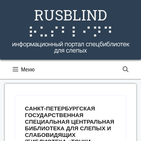
Перейти
RUSBLIND
к
содержимому
⠗⠥⠎⠃⠇⠊⠝⠙
информационный портал спецбиблиотек
для слепых
Меню
САНКТ-ПЕТЕРБУРГСКАЯ
ГОСУДАРСТВЕННАЯ
СПЕЦИАЛЬНАЯ ЦЕНТРАЛЬНАЯ
БИБЛИОТЕКА ДЛЯ СЛЕПЫХ И
СЛАБОВИДЯЩИХ