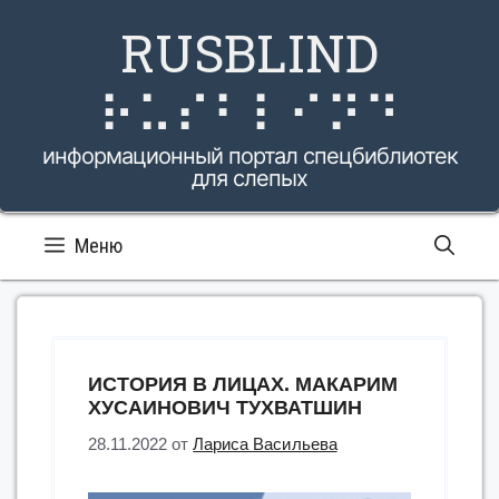
Перейти
RUSBLIND
к
содержимому
⠗⠥⠎⠃⠇⠊⠝⠙
информационный портал спецбиблиотек
для слепых
Меню
ИСТОРИЯ В ЛИЦАХ. МАКАРИМ
ХУСАИНОВИЧ ТУХВАТШИН
28.11.2022
от
Лариса Васильева