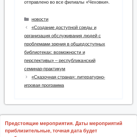
отправлено во все филиалы «Чеховки».
Рубрики
новости
«Создание доступной среды и
организация обслуживания людей с
проблемами зрения в общедоступных
библиотеках: возможности и
перспективы» – республиканский
семинар-практикум
«Сказочная страна»: литературно-
игровая программа
Предстоящие мероприятия. Даты мероприятий
приблизительные, точная дата будет