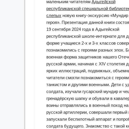
маленьким читателям
Адыгейской
республиканской специальной библиоте
слепых
новую книгу-экскурсию «Мундир
героя». Презентация данной книги состо
19 сентября 2024 года в Адыгейской
республиканской школе-интернате для де
форме учащиеся 2-х и 3-х классов сове
познакомились с героями разных эпох. Б
военная форма защитников нашего Отече
русской армии, начиная с XIV столетия
ярких иллюстраций, подвижных, объемн
читатели смогли познакомиться с героям
танкистом и другими военными. Дети с 
солдата, изучали гусарский мундир и че
гренадёрскую шапку и обували в кавале
воины отправлялись в военный поход на 
русской артиллерии, совершали первый в
запускали беспилотный аппарат и попроб
солдата будущего. Знакомство с такой к