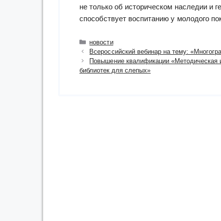
не только об историческом наследии и 
способствует воспитанию у молодого по
Рубрики
новости
Всероссийский вебинар на тему: «Многогр
Повышение квалификации «Методическая и
библиотек для слепых»