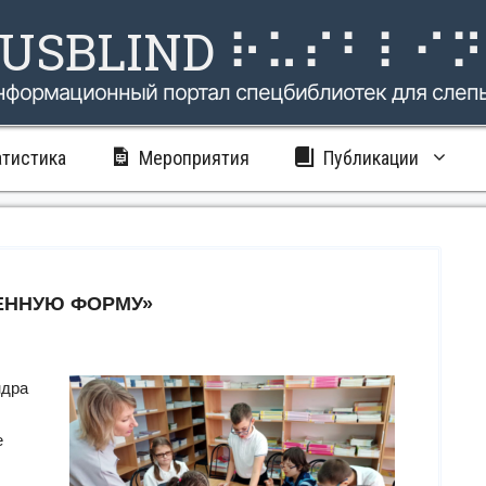
USBLIND ⠗⠥⠎⠃⠇⠊
нформационный портал спецбиблиотек для слеп
атистика
Мероприятия
Публикации
ЕННУЮ ФОРМУ»
ндра
е