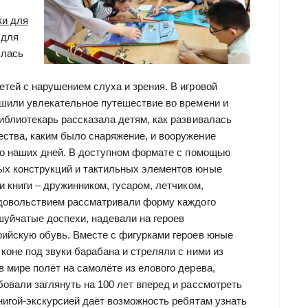
ки для
 для
ялась
тей с нарушением слуха и зрения. В игровой
ршили увлекательное путешествие во времени и
иблиотекарь рассказала детям, как развивалась
ства, каким было снаряжение, и вооружение
 до наших дней. В доступном формате с помощью
ых конструкций и тактильных элементов юные
и книги – дружинником, гусаром, летчиком,
удовольствием рассматривали форму каждого
шуйчатые доспехи, надевали на героев
рийскую обувь. Вместе с фигурками героев юные
коне под звуки барабана и стреляли с ними из
 мире полёт на самолёте из елового дерева,
овали заглянуть на 100 лет вперед и рассмотреть
нигой-экскурсией даёт возможность ребятам узнать