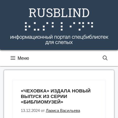
Перейти
RUSBLIND
к
содержимому
⠗⠥⠎⠃⠇⠊⠝⠙
информационный портал спецбиблиотек
для слепых
Меню
«ЧЕХОВКА» ИЗДАЛА НОВЫЙ
ВЫПУСК ИЗ СЕРИИ
«БИБЛИОМУЗЕЙ»
13.12.2024
от
Лариса Васильева