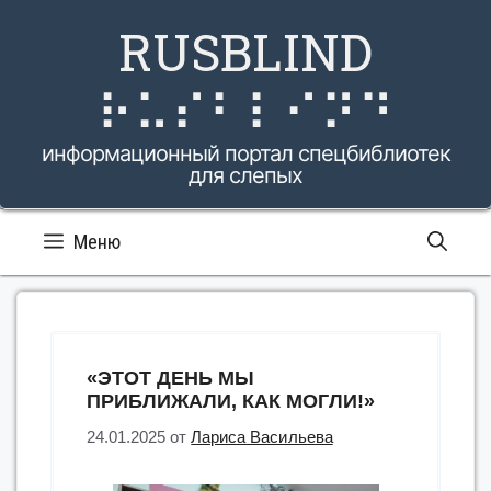
Перейти
RUSBLIND
к
содержимому
⠗⠥⠎⠃⠇⠊⠝⠙
информационный портал спецбиблиотек
для слепых
Меню
«ЭТОТ ДЕНЬ МЫ
ПРИБЛИЖАЛИ, КАК МОГЛИ!»
24.01.2025
от
Лариса Васильева