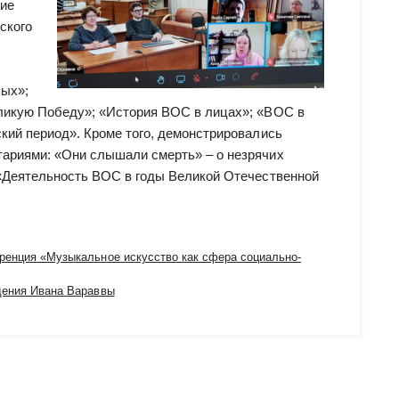
ие
ского
пых»;
ликую Победу»; «История ВОС в лицах»; «ВОС в
кий период». Кроме того, демонстрировались
риями: «Они слышали смерть» – о незрячих
 «Деятельность ВОС в годы Великой Отечественной
ренция «Музыкальное искусство как сфера социально-
дения Ивана Вараввы