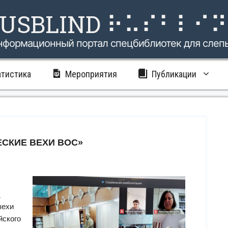
USBLIND ⠗⠥⠎⠃⠇⠊
нформационный портал спецбиблиотек для слеп
атистика
Мероприятия
Публикации
СКИЕ ВЕХИ ВОС»
х
вехи
йского