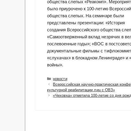
общества слепых «Реакомп». Мероприят
было приурочено к 100-летию Всероссий
общества слепых. На семинаре были
представлены презентации: «История
создания Всероссийского общества сле
«Самоотверженный вклад незрячих в ве
послевоенные годы»; «ВОС в постсоветс
документальные фильмы с тифлокоммета
«слухачах» в блокадном Ленинграде» и
войны».
Рубрики
новости
Всероссийская научно-практическая конфе
культурной реабилитации лиц с ОВЗ»
«Чеховка» отметила 100-летие со дня рож