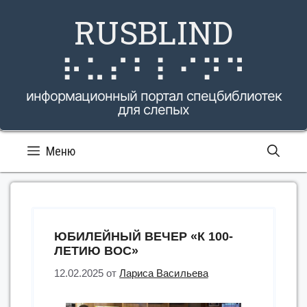
Перейти
RUSBLIND
к
содержимому
⠗⠥⠎⠃⠇⠊⠝⠙
информационный портал спецбиблиотек
для слепых
Меню
ЮБИЛЕЙНЫЙ ВЕЧЕР «К 100-
ЛЕТИЮ ВОС»
12.02.2025
от
Лариса Васильева