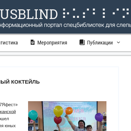
USBLIND ⠗⠥⠎⠃⠇⠊
нформационный портал спецбиблиотек для слеп
атистика
Мероприятия
Публикации
НЫЙ КОКТЕЙЛЬ
«7Яфест»
канской
ошел
ля юных