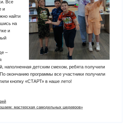
и. Все
е и
ожно найти
вшись на
лке и
ный
де –
я
й, наполненная детским смехом, ребята получили
. По окончанию программы все участники получили
тили кнопку «СТАРТ» в наше лето!
рей
лощаем: мастерская самодельных шедевров»