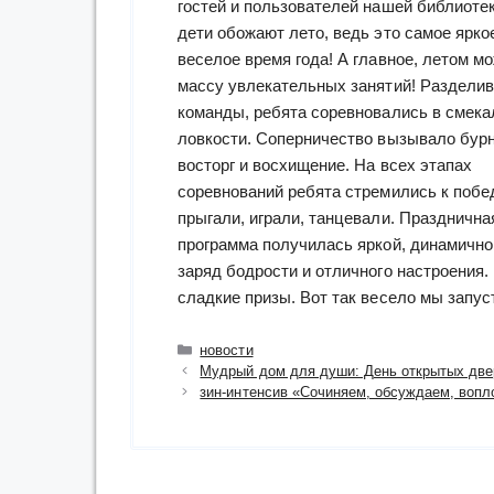
гостей и пользователей нашей библиотек
дети обожают лето, ведь это самое ярко
веселое время года! А главное, летом м
массу увлекательных занятий! Раздели
команды, ребята соревновались в смека
ловкости. Соперничество вызывало бур
восторг и восхищение. На всех этапах
соревнований ребята стремились к побе
прыгали, играли, танцевали. Празднична
программа получилась яркой, динамично
заряд бодрости и отличного настроения
сладкие призы. Вот так весело мы запус
Рубрики
новости
Мудрый дом для души: День открытых две
зин-интенсив «Сочиняем, обсуждаем, воп