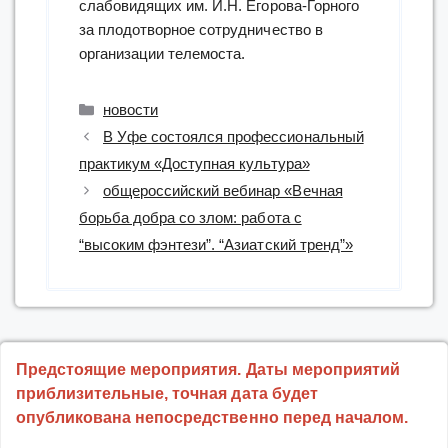
слабовидящих им. И.Н. Егорова-Горного
за плодотворное сотрудничество в
организации телемоста.
Рубрики
новости
В Уфе состоялся профессиональный
практикум «Доступная культура»
общероссийский вебинар «Вечная
борьба добра со злом: работа с
“высоким фэнтези”. “Азиатский тренд”»
Предстоящие мероприятия. Даты мероприятий
приблизительные, точная дата будет
опубликована непосредственно перед началом.