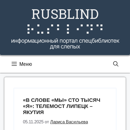
Перейти
RUSBLIND
к
содержимому
⠗⠥⠎⠃⠇⠊⠝⠙
информационный портал спецбиблиотек
для слепых
Меню
«В СЛОВЕ «МЫ» СТО ТЫСЯЧ
«Я»: ТЕЛЕМОСТ ЛИПЕЦК –
ЯКУТИЯ
05.11.2025
от
Лариса Васильева