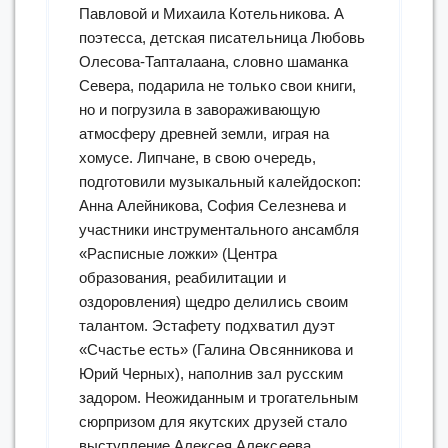
Павловой и Михаила Котельникова. А
поэтесса, детская писательница Любовь
Олесова-Тапталаана, словно шаманка
Севера, подарила не только свои книги,
но и погрузила в завораживающую
атмосферу древней земли, играя на
хомусе. Липчане, в свою очередь,
подготовили музыкальный калейдоскоп:
Анна Алейникова, София Селезнева и
участники инструментального ансамбля
«Расписные ложки» (Центра
образования, реабилитации и
оздоровления) щедро делились своим
талантом. Эстафету подхватил дуэт
«Счастье есть» (Галина Овсянникова и
Юрий Черных), наполнив зал русским
задором. Неожиданным и трогательным
сюрпризом для якутских друзей стало
выступление Алексея Алексеева,