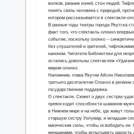
волков, ржание коней, стон людей. Тиф
понять связь человека с природой, прот
котором рассказывается в спектакле-оло
В разные годы театры города Якутска с
факт того, что спектакль-олонхо вперв
событие, поскольку олонхо – синкретиче
без слушателей и зрителей, тифлокомме
каноном. Читатели Библиотеки для незря
остались довольны спектаклем «Удаганк
миром олонхо.
Напомним, глава Якутии Айсен Николаев
третьего десятилетия Олонхо в регионе с
государственная поддержка.
О спектакле. Сюжет о двух сестрах-удаг
превосходит способности шаманов-мужчи
в Нижнем мире и на небе, где живут то
старшую сестру Уолумар, и младшая се
магические силы, чтобы освободить ее.
женщинами, чтобы испытывать радость 