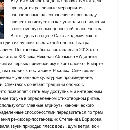
Якутии отмечается День Олонхо. В этот день
проводятся различные мероприятия,
направленные на сохранение и пропаганду
эпического искусства как уникального явления
в системе духовных ценностей человечества.
В этот день на сцене Саха академического
н один из лучших спектаклей-олонхо Театра
нием. Постановка была поставлена в 2013 г. по
сказителя XIX века Николая Абрамова «Удаганки
ним из первых примеров якутского олонхо. В марте
д театральных постановок России». Спектакль-
нием – уникальное культурное произведение,
. Спектакль сочетает традиции олонхо с
что позволяет стать ему доступным и интересным
ание тойука в определенном стихотворном ритме,
используются главные атрибуты канонического
, наделенные способностями передвигаться по трем
ления режиссер-постановщик Степанида Борисова,
вала звуки природы: плеск воды, шум ветра, вой