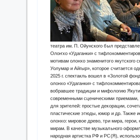
театра им. П. Ойунского был представле
Олоҥхо «Удаганки» с тифлокомментирова
мотивам олонхо знаменитого якутского 
Уолумар и Айгыр», которое считается од
2025 г. спектакль вошел в «Золотой фон
олонхо «Удаганки» с тифлокомментирова
вобравшее традиции и мифологию Якутии
современными сценическими приемами, 
для зрителей: простые декорации, сочет
пластические этюды, юмор и др. Также 
олонхо: мировое древо, три мира, герои
мирам. В качестве музыкального оформ
народная артистка РФ и РС(Я), использо