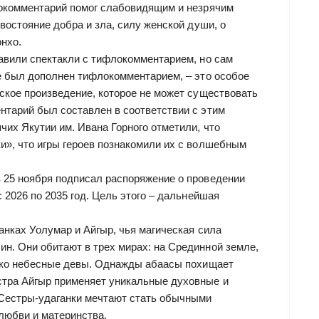
локомментарий помог слабовидящим и незрячим
ивостояние добра и зла, силу женской души, о
нхо.
тавили спектакли с тифлокомментарием, но сам
ые был дополнен тифлокомментарием, – это особое
ское произведение, которое не может существовать
нтарий был составлен в соответствии с этим
чих Якутии им. Ивана Горного отметили, что
и», что игры героев познакомили их с волшебным
 25 ноября подписал распоряжение о проведении
 2026 по 2035 год. Цель этого – дальнейшая
анках Уолумар и Айгыр, чья магическая сила
н. Они обитают в трех мирах: на Срединной земле,
лько небесные девы. Однажды абаасы похищает
стра Айгыр применяет уникальные духовные и
 Сестры-удаганки мечтают стать обычными
любви и материнства.