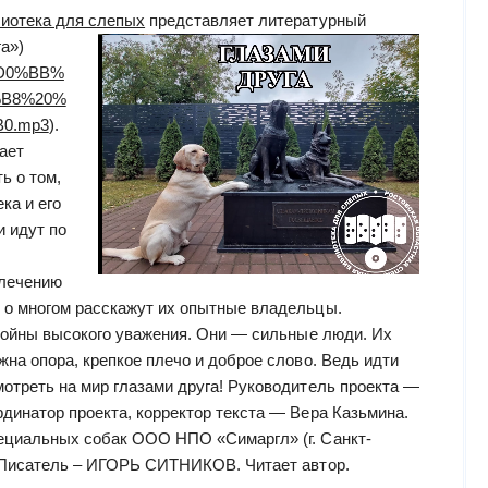
лиотека для слепых
представляет литературный
а»)
3%D0%BB%
B8%20%
0.mp3
).
ает
ь о том,
ка и его
и идут по
 лечению
 о многом расскажут их опытные владельцы.
стойны высокого уважения. Они — сильные люди. Их
жна опора, крепкое плечо и доброе слово. Ведь идти
отреть на мир глазами друга! Руководитель проекта —
динатор проекта, корректор текста — Вера Казьмина.
ециальных собак ООО НПО «Симаргл» (г. Санкт-
. Писатель – ИГОРЬ СИТНИКОВ. Читает автор.