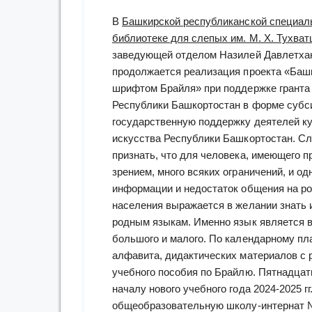
В
Башкирской республиканской специал
библиотеке для слепых им. М. Х. Тухва
заведующей отделом Назилей Давлетха
продолжается реализация проекта «Баш
шрифтом Брайля» при поддержке гранта
Республики Башкортостан в форме субс
государственную поддержку деятелей к
искусства Республики Башкортостан. С
признать, что для человека, имеющего 
зрением, много всяких ограничений, и о
информации и недостаток общения на ро
населения выражается в желании знать и
родным языкам. Именно язык является 
большого и малого. По календарному пл
алфавита, дидактических материалов с
учебного пособия по Брайлю. Пятнадцат
началу нового учебного года 2024-2025 
общеобразовательную школу-интернат №