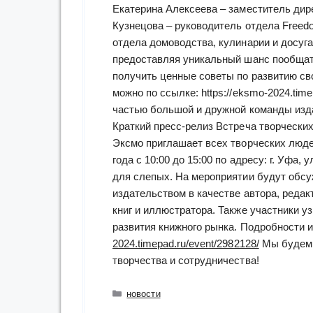
Екатерина Алексеева – заместитель дир
Кузнецова – руководитель отдела Freed
отдела домоводства, кулинарии и досуг
предоставляя уникальный шанс пообщат
получить ценные советы по развитию св
можно по ссылке: https://eksmo-2024.tim
частью большой и дружной команды изд
Краткий пресс-релиз Встреча творческ
Эксмо приглашает всех творческих людей
года с 10:00 до 15:00 по адресу: г. Уфа,
для слепых. На мероприятии будут обсу
издательством в качестве автора, редак
книг и иллюстратора. Также участники у
развития книжного рынка. Подробности и
2024.timepad.ru/event/2982128/
Мы будем 
творчества и сотрудничества!
Рубрики
новости