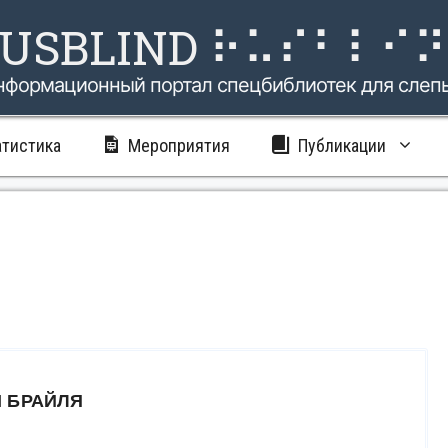
USBLIND ⠗⠥⠎⠃⠇⠊
нформационный портал спецбиблиотек для слеп
атистика
Мероприятия
Публикации
 БРАЙЛЯ