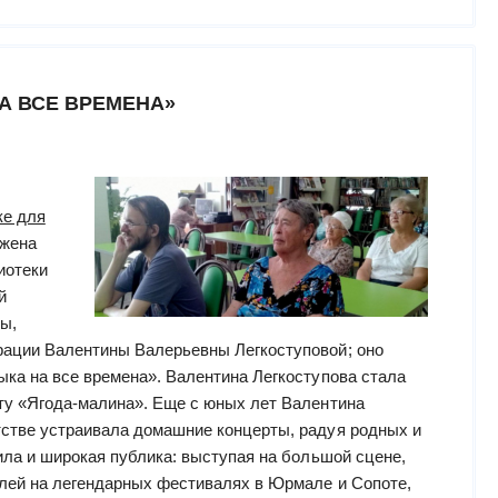
А ВСЕ ВРЕМЕНА»
ке для
жена
иотеки
й
ы,
рации Валентины Валерьевны Легкоступовой; оно
ыка на все времена». Валентина Легкоступова стала
ту «Ягода-малина». Еще с юных лет Валентина
стве устраивала домашние концерты, радуя родных и
ила и широкая публика: выступая на большой сцене,
елей на легендарных фестивалях в Юрмале и Сопоте,