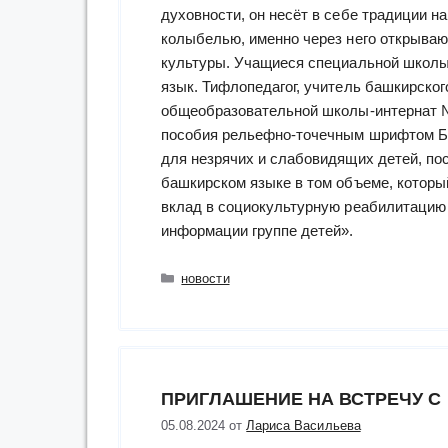
духовности, он несёт в себе традиции н
колыбелью, именно через него открываю
культуры. Учащиеся специальной школы,
язык. Тифлопедагог, учитель башкирско
общеобразовательной школы-интернат №
пособия рельефно-точечным шрифтом Бр
для незрячих и слабовидящих детей, по
башкирском языке в том объеме, котор
вклад в социокультурную реабилитацию
информации группе детей».
Рубрики
новости
ПРИГЛАШЕНИЕ НА ВСТРЕЧУ С
05.08.2024
от
Лариса Васильева