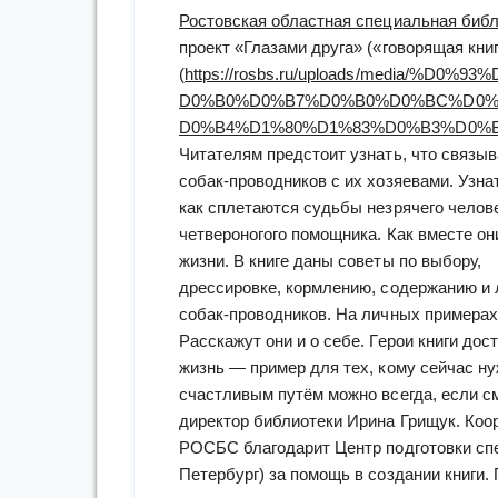
Ростовская областная специальная биб
проект «Глазами друга» («говорящая книг
(
https://rosbs.ru/uploads/media/%D0%9
D0%B0%D0%B7%D0%B0%D0%BC%D0%
D0%B4%D1%80%D1%83%D0%B3%D0%B
Читателям предстоит узнать, что связыв
собак-проводников с их хозяевами. Узнат
как сплетаются судьбы незрячего челове
четвероногого помощника. Как вместе он
жизни. В книге даны советы по выбору,
дрессировке, кормлению, содержанию и
собак-проводников. На личных примерах
Расскажут они и о себе. Герои книги до
жизнь — пример для тех, кому сейчас ну
счастливым путём можно всегда, если см
директор библиотеки Ирина Грищук. Коор
РОСБС благодарит Центр подготовки сп
Петербург) за помощь в создании книги