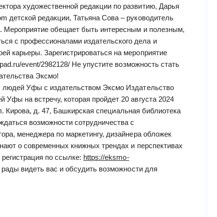
ектора художественной редакции по развитию, Дарья
om детской редакции, Татьяна Сова – руководитель
а. Мероприятие обещает быть интересным и полезным,
ься с профессионалами издательского дела и
оей карьеры. Зарегистрироваться на мероприятие
epad.ru/event/2982128/ Не упустите возможность стать
ательства Эксмо!
их людей Уфы с издательством Эксмо Издательство
 Уфы на встречу, которая пройдет 20 августа 2024
 ул. Кирова, д. 47, Башкирская специальная библиотека
ждаться возможности сотрудничества с
тора, менеджера по маркетингу, дизайнера обложек
знают о современных книжных трендах и перспективах
 регистрация по ссылке:
https://eksmo-
рады видеть вас и обсудить возможности для