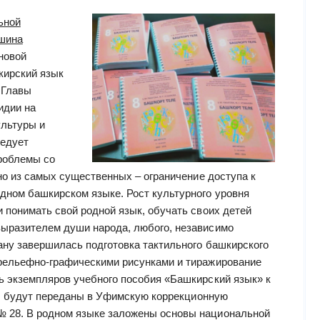
ьной
тшина
новой
кирский язык
 Главы
идии на
ультуры и
ледует
проблемы со
дно из самых существенных – ограничение доступа к
дном башкирском языке. Рост культурного уровня
 понимать свой родной язык, обучать своих детей
выразителем души народа, любого, независимо
ану завершилась подготовка тактильного башкирского
 рельефно-графическими рисунками и тиражирование
ь экземпляров учебного пособия «Башкирский язык» к
гг. будут переданы в Уфимскую коррекционную
 28. В родном языке заложены основы национальной