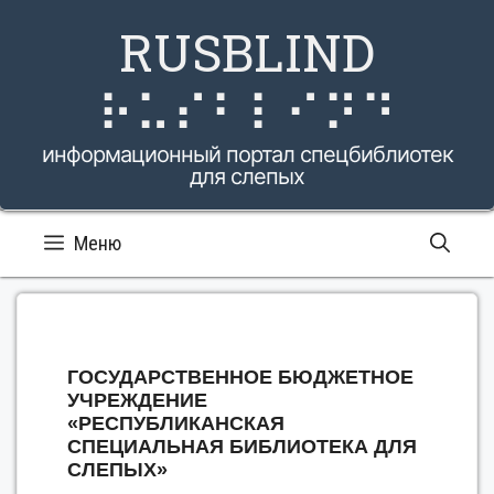
Перейти
RUSBLIND
к
содержимому
⠗⠥⠎⠃⠇⠊⠝⠙
информационный портал спецбиблиотек
для слепых
Меню
ГОСУДАРСТВЕННОЕ БЮДЖЕТНОЕ
УЧРЕЖДЕНИЕ
«РЕСПУБЛИКАНСКАЯ
СПЕЦИАЛЬНАЯ БИБЛИОТЕКА ДЛЯ
СЛЕПЫХ»