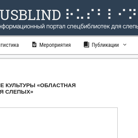
USBLIND ⠗⠥⠎⠃⠇⠊
нформационный портал спецбиблиотек для слеп
атистика
Мероприятия
Публикации
Е КУЛЬТУРЫ «ОБЛАСТНАЯ
Я СЛЕПЫХ»