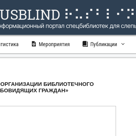
USBLIND ⠗⠥⠎⠃⠇⠊
нформационный портал спецбиблиотек для слеп
атистика
Мероприятия
Публикации
 ОРГАНИЗАЦИИ БИБЛИОТЕЧНОГО
АБОВИДЯЩИХ ГРАЖДАН»