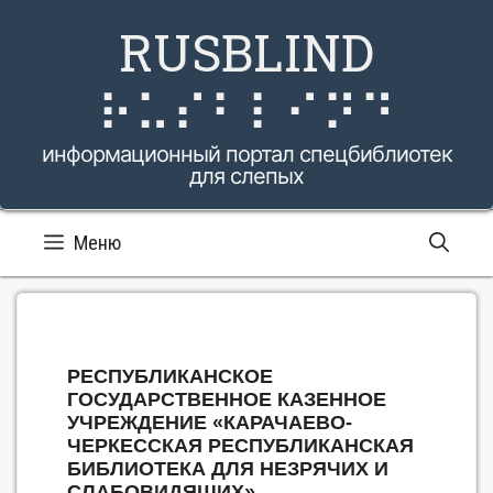
Перейти
RUSBLIND
к
содержимому
⠗⠥⠎⠃⠇⠊⠝⠙
информационный портал спецбиблиотек
для слепых
Меню
РЕСПУБЛИКАНСКОЕ
ГОСУДАРСТВЕННОЕ КАЗЕННОЕ
УЧРЕЖДЕНИЕ «КАРАЧАЕВО-
ЧЕРКЕССКАЯ РЕСПУБЛИКАНСКАЯ
БИБЛИОТЕКА ДЛЯ НЕЗРЯЧИХ И
СЛАБОВИДЯЩИХ»