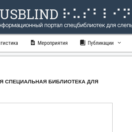
USBLIND ⠗⠥⠎⠃⠇⠊
нформационный портал спецбиблиотек для слеп
атистика
Мероприятия
Публикации
Я СПЕЦИАЛЬНАЯ БИБЛИОТЕКА ДЛЯ