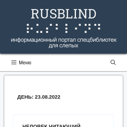
Перейти
RUSBLIND
к
содержимому
⠗⠥⠎⠃⠇⠊⠝⠙
информационный портал спецбиблиотек
для слепых
Меню
ДЕНЬ:
23.08.2022
ЧЕЛОВЕК ЧИТАЮЩИЙ.