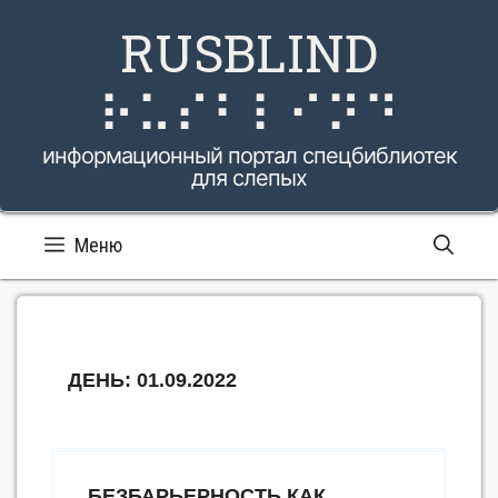
Перейти
RUSBLIND
к
содержимому
⠗⠥⠎⠃⠇⠊⠝⠙
информационный портал спецбиблиотек
для слепых
Меню
ДЕНЬ:
01.09.2022
БЕЗБАРЬЕРНОСТЬ КАК