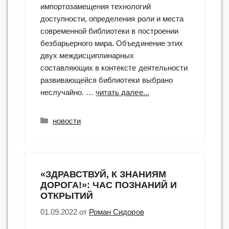
импортозамещения технологий
доступности, определения роли и места
современной библиотеки в построении
безбарьерного мира. Объединение этих
двух междисциплинарных
составляющих в контексте деятельности
развивающейся библиотеки выбрано
“Безбарьерность
неслучайно. …
читать далее...
как
социальная
Рубрики
новости
ценность
технологического
развития”
«ЗДРАВСТВУЙ, К ЗНАНИЯМ
ДОРОГА!»: ЧАС ПОЗНАНИЙ И
ОТКРЫТИЙ
01.09.2022
от
Роман Сидоров