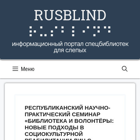
Перейти
RUSBLIND
к
содержимому
⠗⠥⠎⠃⠇⠊⠝⠙
информационный портал спецбиблиотек
для слепых
Меню
РЕСПУБЛИКАНСКИЙ НАУЧНО-
ПРАКТИЧЕСКИЙ СЕМИНАР
«БИБЛИОТЕКА И ВОЛОНТЁРЫ:
НОВЫЕ ПОДХОДЫ В
СОЦИОКУЛЬТУРНОЙ