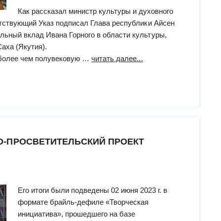
Как рассказал министр культуры и духовного
тствующий Указ подписал Глава республики Айсен
ьный вклад Ивана Горного в области культуры,
аха (Якутия).
“БИБЛИОТЕКЕ
 более чем полувековую …
читать далее...
ДЛЯ
СЛЕПЫХ
ЯКУТИИ
ПРИСВОЕНО
ИМЯ
ИВАНА
-ПРОСВЕТИТЕЛЬСКИЙ ПРОЕКТ
ГОРНОГО”
Его итоги были подведены 02 июня 2023 г. в
формате брайль-дефиле «Творческая
инициатива», прошедшего на базе