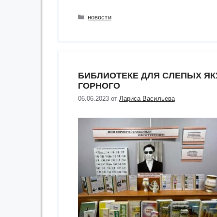
в
мир
Рубрики
новости
особой
книги»
на
празднике
БИБЛИОТЕКЕ ДЛЯ СЛЕПЫХ ЯК
в
ГОРНОГО
Енисейске”
06.06.2023
от
Лариса Васильева