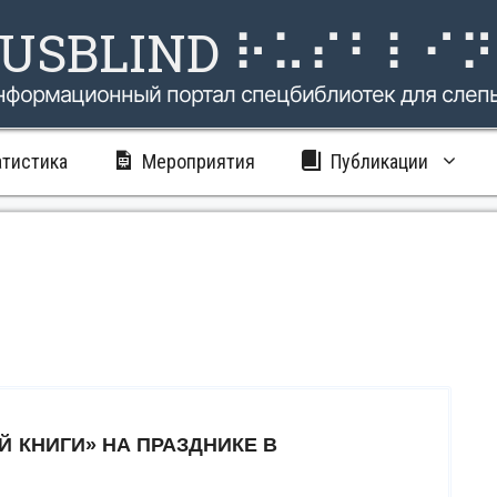
USBLIND ⠗⠥⠎⠃⠇⠊
нформационный портал спецбиблиотек для слеп
атистика
Мероприятия
Публикации
 КНИГИ» НА ПРАЗДНИКЕ В