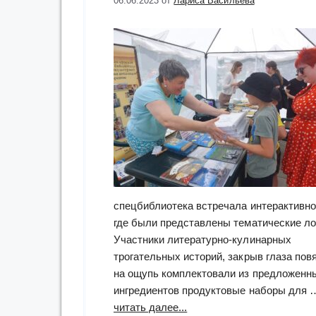
06.06.2023
от
Лариса Васильева
спецбиблиотека встречала интерактивно
где были представлены тематические ло
Участники литературно-кулинарных
трогательных историй, закрыв глаза повя
на ощупь комплектовали из предложенн
ингредиентов продуктовые наборы для 
“«Путешествие
читать далее...