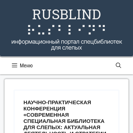
Перейти
RUSBLIND
к
содержимому
⠗⠥⠎⠃⠇⠊⠝⠙
информационный портал спецбиблиотек
для слепых
Меню
НАУЧНО-ПРАКТИЧЕСКАЯ
КОНФЕРЕНЦИЯ
«СОВРЕМЕННАЯ
СПЕЦИАЛЬНАЯ БИБЛИОТЕКА
ДЛЯ СЛЕПЫХ: АКТУАЛЬНАЯ