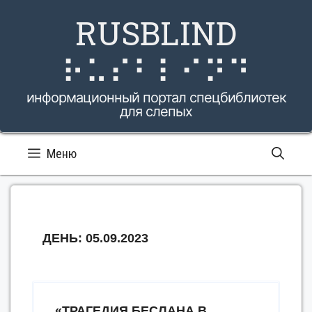
Перейти
RUSBLIND
к
содержимому
⠗⠥⠎⠃⠇⠊⠝⠙
информационный портал спецбиблиотек
для слепых
Меню
ДЕНЬ:
05.09.2023
«ТРАГЕДИЯ БЕСЛАНА В