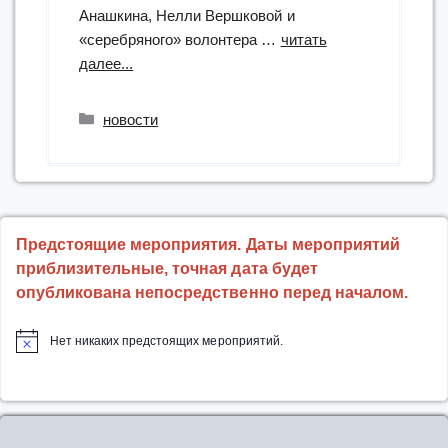
Анашкина, Нелли Вершковой и
«серебряного» волонтера …
читать
“«Трагедия
далее...
Беслана
в
Рубрики
новости
наших
сердцах»:
вечер-
реквием”
Предстоящие мероприятия. Даты мероприятий
приблизительные, точная дата будет
опубликована непосредственно перед началом.
Нет никаких предстоящих мероприятий.