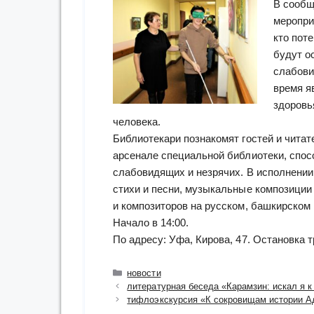
В сообщ
меропри
кто пот
будут о
слабови
время я
здоровь
человека.
Библиотекари познакомят гостей и чита
арсенале специальной библиотеки, сп
слабовидящих и незрячих. В исполнении 
стихи и песни, музыкальные композиции 
и композиторов на русском, башкирском 
Начало в 14:00.
По адресу: Уфа, Кирова, 47. Остановка 
Рубрики
новости
литературная беседа «Карамзин: искал я к
тифлоэкскурсия «К сокровищам истории Ад