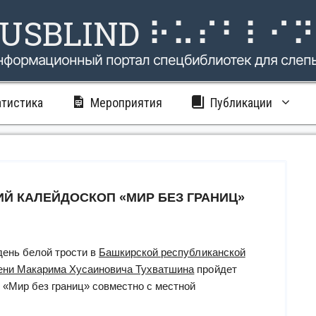
USBLIND ⠗⠥⠎⠃⠇⠊
нформационный портал спецбиблиотек для слеп
атистика
Мероприятия
Публикации
Й КАЛЕЙДОСКОП «МИР БЕЗ ГРАНИЦ»
день белой трости в
Башкирской республиканской
ени Макарима Хусаиновича Тухватшина
пройдет
«Мир без границ» совместно с местной