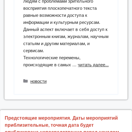
людям с проблемами зрительного
восприятия плоскопечатного текста
равные возможности доступа к
информации и культурным ресурсам.
Данный аспект включает в себя доступ к
электронным книгам, журналам, научным
статьям и другим материалам, и
сервисам.
Технологические перемены,
“Межрегио
происходящие в самых …
читать далее...
онлайн-
конференц
Рубрики
новости
«Формы
и
возможнос
адаптации
информаци
Предстоящие мероприятия. Даты мероприятий
ресурсов
приблизительные, точная дата будет
для