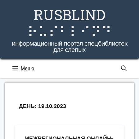
Перейти
RUSBLIND
к
содержимому
⠗⠥⠎⠃⠇⠊⠝⠙
информационный портал спецбиблиотек
для слепых
Меню
ДЕНЬ:
19.10.2023
МЕЖРЕГИОНАЛЬНАЯ ОНЛАЙН-