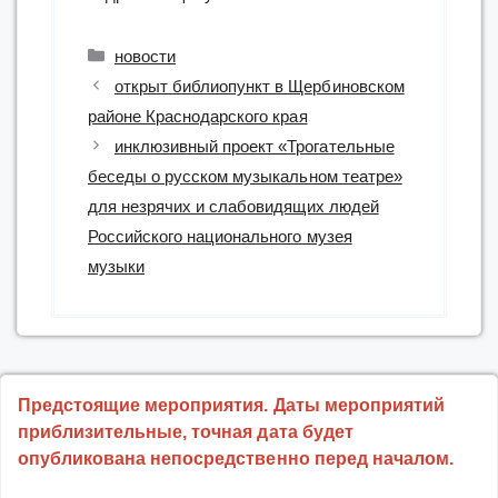
Рубрики
новости
открыт библиопункт в Щербиновском
районе Краснодарского края
инклюзивный проект «Трогательные
беседы о русском музыкальном театре»
для незрячих и слабовидящих людей
Российского национального музея
музыки
Предстоящие мероприятия. Даты мероприятий
приблизительные, точная дата будет
опубликована непосредственно перед началом.