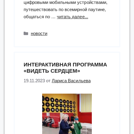
цифровыми мобильными устройствами,
путешествовать по всемирной паутине,
“республиканский
общаться по …
читать далее...
конкурс
компьютерной
Рубрики
новости
грамотности
«Тифлоинформацион
технологии
в
ИНТЕРАКТИВНАЯ ПРОГРАММА
действии»”
«ВИДЕТЬ СЕРДЦЕМ»
19.11.2023
от
Лариса Васильева