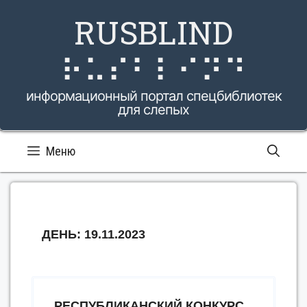
Перейти
RUSBLIND
к
содержимому
⠗⠥⠎⠃⠇⠊⠝⠙
информационный портал спецбиблиотек
для слепых
Меню
ДЕНЬ:
19.11.2023
РЕСПУБЛИКАНСКИЙ КОНКУРС