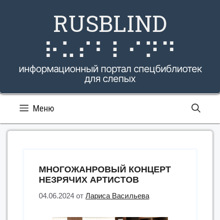
Перейти
RUSBLIND
к
содержимому
⠗⠥⠎⠃⠇⠊⠝⠙
информационный портал спецбиблиотек
для слепых
Меню
МНОГОЖАНРОВЫЙ КОНЦЕРТ
НЕЗРЯЧИХ АРТИСТОВ
04.06.2024
от
Лариса Васильева