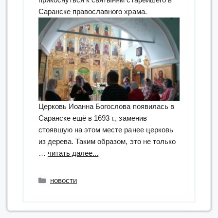
Саранске православного храма.
Церковь Иоанна Богослова появилась в
Саранске ещё в 1693 г., заменив
стоявшую на этом месте ранее церковь
из дерева. Таким образом, это не только
“тифлоэкскурсия
…
читать далее...
в
Иоанно-
Рубрики
новости
Богословский
храм”