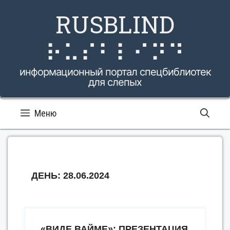
Перейти
RUSBLIND
к
содержимому
⠗⠥⠎⠃⠇⠊⠝⠙
информационный портал спецбиблиотек
для слепых
Меню
ДЕНЬ:
28.06.2024
«ВИДЕ ВАЙМЕ»: ПРЕЗЕНТАЦИЯ