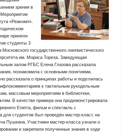
шением зрения в
 Мероприятие
тута «Реакомп».
тодическом
наре приняли
тие студенты 3
а Московского государственного лингвистического
ерситета им. Мориса Тореза. Заведующая
льным залом РГБС Елена Глазова рассказала
ания, познакомила с основными понятиями,
но рассказала о принципах работы и поделилась
 тифлокомментариев к тактильным рукодельным
кам, массовым мероприятиям в библиотеке,
клям. В качестве примера она продемонстрировала
евнего Египта, фильм и спектакль с
 для студентов был проведён мастер-класс на
ча Пушкина. Участники мастер-класса узнали о
ровании и закрепили полученные знания в ходе