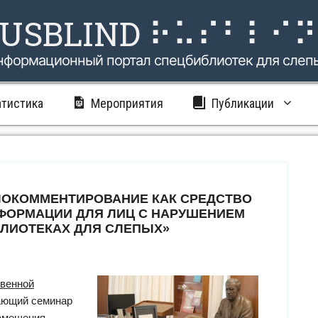
USBLIND ⠗⠥⠎⠃⠇⠊
нформационный портал спецбиблиотек для слеп
атистика
Мероприятия
Публикации
ОКОММЕНТИРОВАНИЕ КАК СРЕДСТВО
ФОРМАЦИИ ДЛЯ ЛИЦ С НАРУШЕНИЕМ
ЛИОТЕКАХ ДЛЯ СЛЕПЫХ»
твенной
ающий семинар
замещения