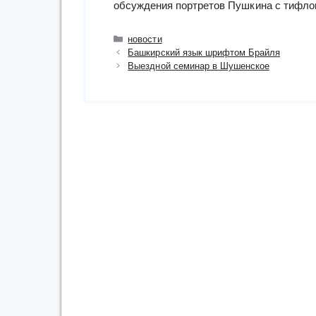
обсуждения портретов Пушкина с тифло
Рубрики
новости
Башкирский язык шрифтом Брайля
Выездной семинар в Шушенское