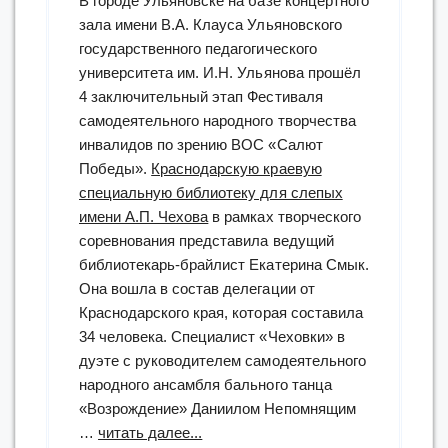
В городе Ульяновске на базе концертного
зала имени В.А. Клауса Ульяновского
государственного педагогического
университета им. И.Н. Ульянова прошёл
4 заключительный этап Фестиваля
самодеятельного народного творчества
инвалидов по зрению ВОС «Салют
Победы».
Краснодарскую краевую
специальную библиотеку для слепых
имени А.П. Чехова
в рамках творческого
соревнования представила ведущий
библиотекарь-брайлист Екатерина Смык.
Она вошла в состав делегации от
Краснодарского края, которая составила
34 человека. Специалист «Чеховки» в
дуэте с руководителем самодеятельного
народного ансамбля бального танца
«Возрождение» Даниилом Непомнящим
“Специалист
…
читать далее...