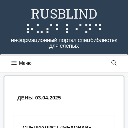
Перейти
RUSBLIND
к
содержимому
⠗⠥⠎⠃⠇⠊⠝⠙
информационный портал спецбиблиотек
для слепых
Меню
ДЕНЬ:
03.04.2025
СПЕЦИАЛИСТ «ЧЕХОВКИ»