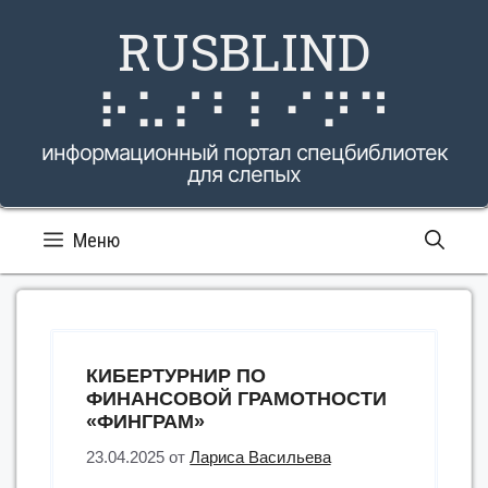
Перейти
RUSBLIND
к
содержимому
⠗⠥⠎⠃⠇⠊⠝⠙
информационный портал спецбиблиотек
для слепых
Меню
КИБЕРТУРНИР ПО
ФИНАНСОВОЙ ГРАМОТНОСТИ
«ФИНГРАМ»
23.04.2025
от
Лариса Васильева