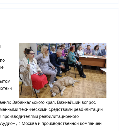
талантом!”
и
 по
ке
рытом
иотеки
,
ниях Забайкальского края. Важнейший вопрос
еменными техническими средствами реабилитации
и производителями реабилитационного
Аудио» , г. Москва и производственной компанией