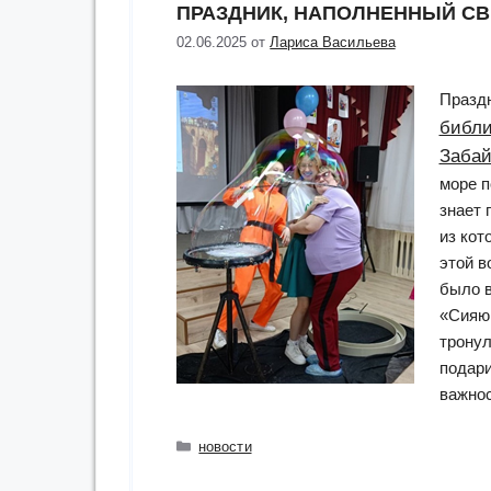
ПРАЗДНИК, НАПОЛНЕННЫЙ СВ
в
Ижевс
02.06.2025
от
Лариса Васильева
Праздн
библи
Забай
море п
знает 
из кот
этой 
было в
«Сияющ
трону
подари
важно
Рубрики
новости