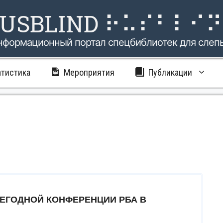
USBLIND ⠗⠥⠎⠃⠇⠊
нформационный портал спецбиблиотек для слеп
атистика
Мероприятия
Публикации
ЖЕГОДНОЙ КОНФЕРЕНЦИИ РБА В