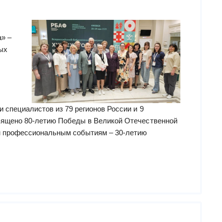
а» –
ых
 специалистов из 79 регионов России и 9
священо 80-летию Победы в Великой Отечественной
ым профессиональным событиям – 30-летию
С
ла
ие
дной
ренции