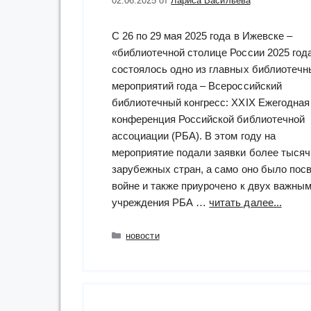
02.06.2025
от
Лариса Васильева
С 26 по 29 мая 2025 года в Ижевске –
«библиотечной столице России 2025 год
состоялось одно из главных библиотечн
мероприятий года – Всероссийский
библиотечный конгресс: XXIX Ежегодная
конференция Российской библиотечной
ассоциации (РБА). В этом году на
мероприятие подали заявки более тысячи
зарубежных стран, а само оно было по
войне и также приурочено к двух важн
“РГБ
учреждения РБА …
читать далее...
приня
участ
Рубрики
новости
в
ежего
конфе
РБА