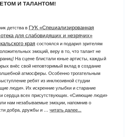
ЕТОМ И ТАЛАНТОМ!
ке”
ГУК «Специализированная
ик детства в
отека для слабовидящих и незрячих»
кальского края
состоялся и подарил зрителям
оложительных эмоций, веру в то, что талант не
границ! На сцене блистали юные артисты, каждый
орых внёс свой неповторимый вклад в создание
волшебной атмосферы. Особенно трогательным
ыступление ребят из инклюзивной студии
ие люди». Их искренние улыбки и старание
ли сердца всех присутствующих. «Сияющие люди»
ли нам незабываемые эмоции, напомнив о
“Праздник,
сти добра, дружбы и …
читать далее...
наполненный
светом
и