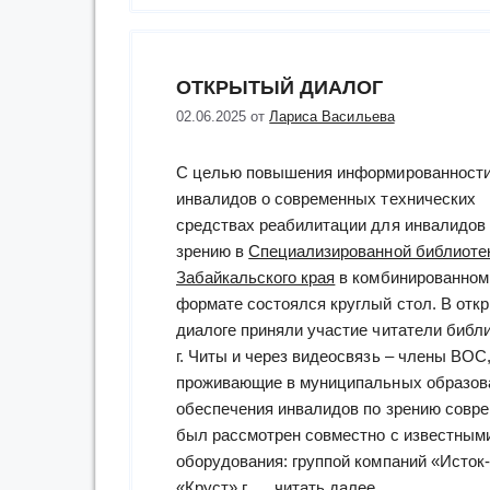
ОТКРЫТЫЙ ДИАЛОГ
02.06.2025
от
Лариса Васильева
С целью повышения информированност
инвалидов о современных технических
средствах реабилитации для инвалидов
зрению в
Специализированной библиоте
Забайкальского края
в комбинированном
формате состоялся круглый стол. В отк
диалоге приняли участие читатели библ
г. Читы и через видеосвязь – члены ВОС
проживающие в муниципальных образова
обеспечения инвалидов по зрению совр
был рассмотрен совместно с известным
оборудования: группой компаний «Исток-
“Открытый
«Круст» г. …
читать далее...