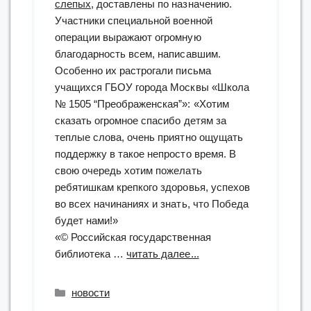
слепых
, доставлены по назначению.
Участники специальной военной
операции выражают огромную
благодарность всем, написавшим.
Особенно их растрогали письма
учащихся ГБОУ города Москвы «Школа
№ 1505 “Преображенская”»: «Хотим
сказать огромное спасибо детям за
теплые слова, очень приятно ощущать
поддержку в такое непросто время. В
свою очередь хотим пожелать
ребятишкам крепкого здоровья, успехов
во всех начинаниях и знать, что Победа
будет нами!»
«© Российская государственная
“акция
библиотека …
читать далее...
«Письмо
солдату»”
Рубрики
новости