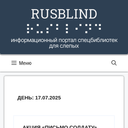
Перейти
RUSBLIND
к
содержимому
⠗⠥⠎⠃⠇⠊⠝⠙
информационный портал спецбиблиотек
для слепых
Меню
ДЕНЬ:
17.07.2025
АКЦИЯ «ПИСЬМО СОЛДАТУ»