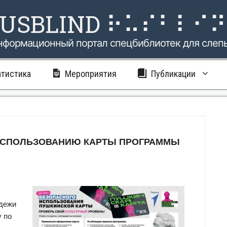
USBLIND ⠗⠥⠎⠃⠇⠊
нформационный портал спецбиблиотек для слеп
атистика
Мероприятия
Публикации
ИСПОЛЬЗОВАНИЮ КАРТЫ ПРОГРАММЫ
одежи
 по