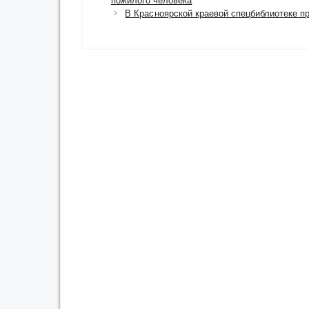
пожилого человека
В Красноярской краевой спецбиблиотеке п