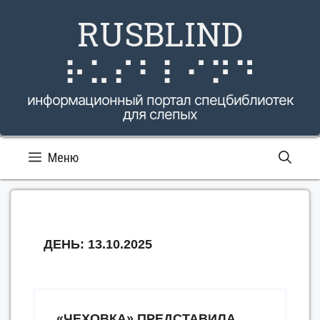
Перейти
RUSBLIND
к
содержимому
⠗⠥⠎⠃⠇⠊⠝⠙
информационный портал спецбиблиотек
для слепых
Меню
ДЕНЬ:
13.10.2025
«ЧЕХОВКА» ПРЕДСТАВИЛА