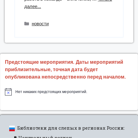
“Инклюзивный
далее...
квест
«Прогулки
Рубрики
новости
по
старой
Чите»”
Предстоящие мероприятия. Даты мероприятий
приблизительные, точная дата будет
опубликована непосредственно перед началом.
Нет никаких предстоящих мероприятий.
Библиотеки для слепых в регионах России:
Центральный регион.