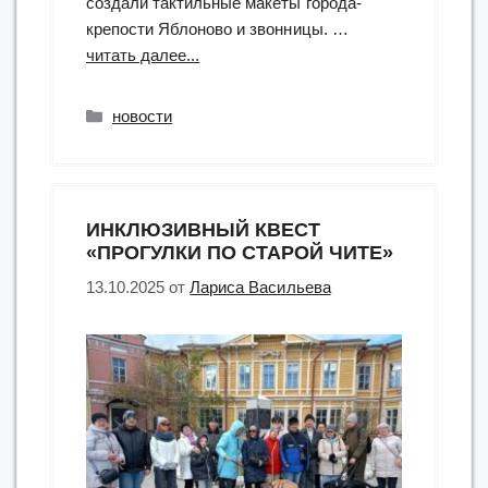
создали тактильные макеты города-
крепости Яблоново и звонницы. …
“открытие
читать далее...
тактильной
выставки
Рубрики
новости
с
тифлокомментариями
«Душа
города.
ИНКЛЮЗИВНЫЙ КВЕСТ
Белгород»”
«ПРОГУЛКИ ПО СТАРОЙ ЧИТЕ»
13.10.2025
от
Лариса Васильева