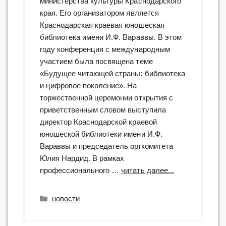
министерства культуры Краснодарского
края. Его организатором является
Краснодарская краевая юношеская
библиотека имени И.Ф. Вараввы. В этом
году конференция с международным
участием была посвящена теме
«Будущее читающей страны: библиотека
и цифровое поколение». На
торжественной церемонии открытия с
приветственным словом выступила
директор Краснодарской краевой
юношеской библиотеки имени И.Ф.
Вараввы и председатель оргкомитета
Юлия Нардид. В рамках
“«Чеховка»
профессионального …
читать далее...
представила
свой
Рубрики
новости
опыт
на