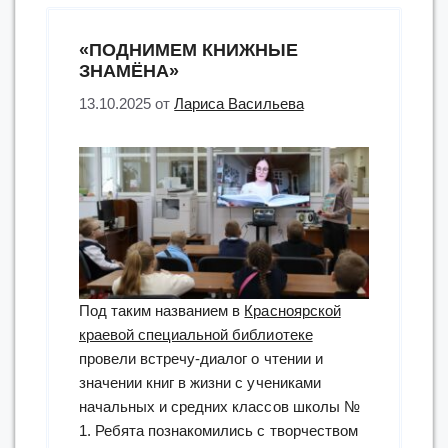
XXIV
конференции
«ПОДНИМЕМ КНИЖНЫЕ
«Через
ЗНАМЁНА»
библиотеки
13.10.2025
от
Лариса Васильева
–
к
будущему»”
Под таким названием в
Красноярской
краевой специальной библиотеке
провели встречу-диалог о чтении и
значении книг в жизни с учениками
начальных и средних классов школы №
1. Ребята познакомились с творчеством