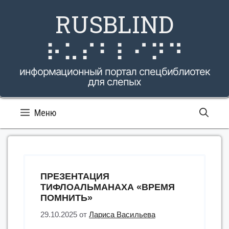
Перейти
RUSBLIND
к
содержимому
⠗⠥⠎⠃⠇⠊⠝⠙
информационный портал спецбиблиотек
для слепых
Меню
ПРЕЗЕНТАЦИЯ
ТИФЛОАЛЬМАНАХА «ВРЕМЯ
ПОМНИТЬ»
29.10.2025
от
Лариса Васильева