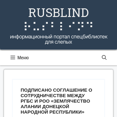
Перейти
RUSBLIND
к
содержимому
⠗⠥⠎⠃⠇⠊⠝⠙
информационный портал спецбиблиотек
для слепых
Меню
ПОДПИСАНО СОГЛАШЕНИЕ О
СОТРУДНИЧЕСТВЕ МЕЖДУ
РГБС И РОО «ЗЕМЛЯЧЕСТВО
АЛАНИИ ДОНЕЦКОЙ
НАРОДНОЙ РЕСПУБЛИКИ»