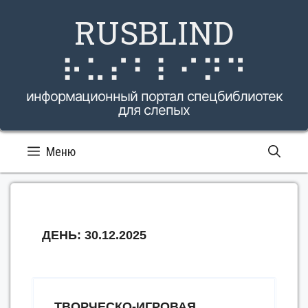
Перейти
RUSBLIND
к
содержимому
⠗⠥⠎⠃⠇⠊⠝⠙
информационный портал спецбиблиотек
для слепых
Меню
ДЕНЬ:
30.12.2025
ТВОРЧЕСКО-ИГРОВАЯ