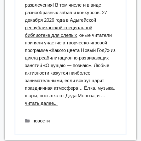
развлечения! В том числе и в виде
разнообразных забав и конкурсов. ⁣27
декабря 2026 года в
Адыгейской
республиканской специальной
библиотеке для слепых
юные читатели
приняли участие в творческо-игровой
программе «Какого цвета Новый Год?» из
цикла реабилитационно-развивающих
занятий «Ощущаю — познаю». ⁣Любые
активности кажутся наиболее
занимательными, если вокруг царит
праздничная атмосфера… Ёлка, музыка,
шары, посылка от Деда Мороза, и …
“творческо-
читать далее...
игровая
программа
Рубрики
новости
«Какого
цвета
Новый