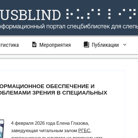
USBLIND ⠗⠥⠎⠃⠇⠊
нформационный портал спецбиблиотек для слеп
атистика
Мероприятия
Публикации
ОРМАЦИОННОЕ ОБЕСПЕЧЕНИЕ И
ОБЛЕМАМИ ЗРЕНИЯ В СПЕЦИАЛЬНЫХ
4 февраля 2026 года Елена Глазова,
заведующая читальным залом
РГБС
,
дистанционно выступила на региональном