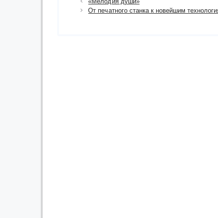
«Мелодия души»
От печатного станка к новейшим технолог