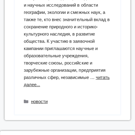
и научных исследований в области
географии, экологии и смежных наук, а
также те, кто внес значительный вклад в
сохранение природного и историко-
культурного наследия, в развитие
общества. К участию в заявочной
кампании приглашаются научные и
образовательные учреждения,
творческие союзы, российские и
зарубежные организации, предприятия
различных сфер, независимые …
читать
“участие
далее...
в
конкурсе
Рубрики
новости
на
соискание
«Хрустального
компаса»”