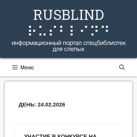
Перейти
RUSBLIND
к
содержимому
⠗⠥⠎⠃⠇⠊⠝⠙
информационный портал спецбиблиотек
для слепых
Меню
ДЕНЬ:
24.02.2026
УЧАСТИЕ В КОНКУРСЕ НА