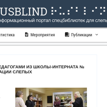
USBLIND ⠗⠥⠎⠃⠇⠊
нформационный портал спецбиблиотек для слеп
атистика
Мероприятия
Публикации
ЕДАГОГАМИ ИЗ ШКОЛЫ-ИНТЕРНАТА №
ТАЦИИ СЛЕПЫХ
х