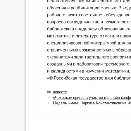
педагогами из школы-интерната № 1 для
обучения и реабилитации слепых. В ход
рабочего визита состоялось обсуждение
вопросов сотрудничества и возможносте
библиотеки в поддержку образования сл
математике и литературе отметили важн
специализированной литературой для ра
ограниченными возможностями в образов
экспонатами зала тактильного восприят
созданными в лаборатории трехмерного
инвалидностями в изучении математики, 
«© Российская государственная библиот
Рубрики
новости
«Чеховка» приняла участие в онлайн-конф
Медаль имени Наркиза Константиновича Ч