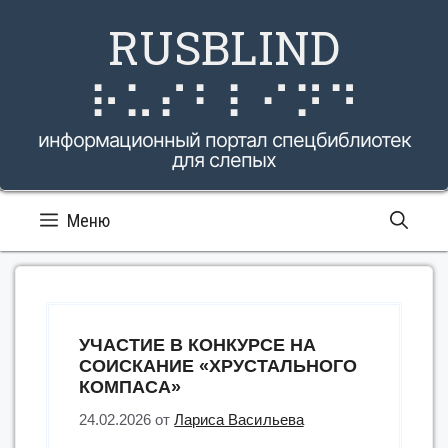
Перейти
RUSBLIND
к
содержимому
⠗⠥⠎⠃⠇⠊⠝⠙
информационный портал спецбиблиотек
для слепых
Меню
УЧАСТИЕ В КОНКУРСЕ НА
СОИСКАНИЕ «ХРУСТАЛЬНОГО
КОМПАСА»
24.02.2026
от
Лариса Васильева