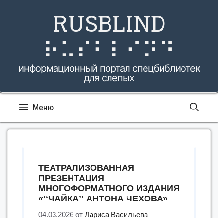
Перейти
RUSBLIND
к
содержимому
⠗⠥⠎⠃⠇⠊⠝⠙
информационный портал спецбиблиотек
для слепых
Меню
ТЕАТРАЛИЗОВАННАЯ
ПРЕЗЕНТАЦИЯ
МНОГОФОРМАТНОГО ИЗДАНИЯ
«ʻʻЧАЙКАʼʼ АНТОНА ЧЕХОВА»
04.03.2026
от
Лариса Васильева