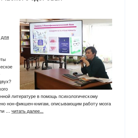
 для
оты
еское
 двух?
кого
енной литературе в помощь психологическому
ено нон-фикшен-книгам, описывающим работу мозга
“методическое
ели …
читать далее...
мероприятие
на
тему