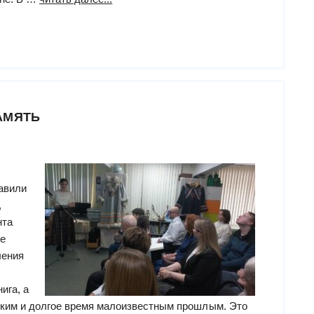
здоровья»”
акция
«Библионочь-2026»”
АМЯТЬ
авили
,
нта
е
ления
ига, а
ским и долгое время малоизвестным прошлым. Это