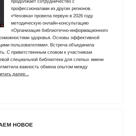
продолжает сотрудничество с
профессионалами из других регионов.
«Чеховка» провела первую в 2026 году
методическую онлайн-консультацию
«Организация библиотечно-информационного
озможностями здоровья. Основы эффективной
щими пользователями». Встреча объединила
ть. С приветственным словом к участникам
евой специальной библиотеки для слепых имени
 отметила важность обмена опытом между
“Специалисты
итать далее...
«Чеховки»
провели
методическую
консультацию
для
коллег
АЕМ НОВОЕ
из
Херсонской