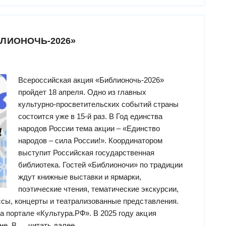
«В
здоровом
теле
ЛИОНОЧЬ-2026»
–
здоровый
дух.
На
Всероссийская акция «Библионочь-2026»
самом
пройдет 18 апреля. Одно из главных
деле
культурно-просветительских событий страны
–
состоится уже в 15-й раз. В Год единства
одно
народов России тема акции – «Единство
из
народов – сила России!». Координатором
двух?
выступит Российская государственная
Обзор
библиотека. Гостей «Библионочи» по традиции
книг
ждут книжные выставки и ярмарки,
[non]-
поэтические чтения, тематические экскурсии,
fiction
ссы, концерты и театрализованные представления.
для
 портале «Культура.РФ». В 2025 году акция
психологического
“Всероссийская
ане. В …
читать далее...