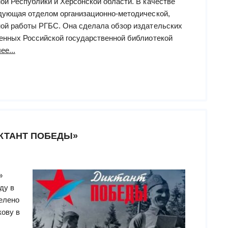
ой Республики и Херсонской области. В качестве
едующая отделом организационно-методической,
ной работы РГБС. Она сделала обзор издательских
енных Российской государственной библиотекой
“вебинар
ее...
«Издания
РГБС
за
2025
год»”
КТАНТ ПОБЕДЫ»
»
ду в
елено
ову в