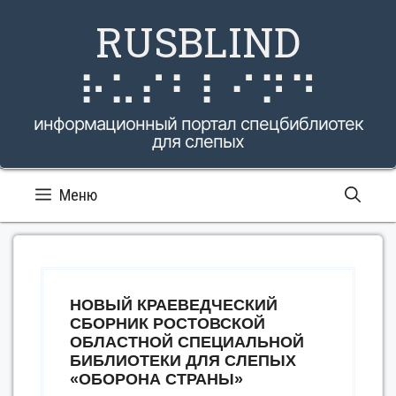
Перейти
RUSBLIND
к
содержимому
⠗⠥⠎⠃⠇⠊⠝⠙
информационный портал спецбиблиотек
для слепых
Меню
НОВЫЙ КРАЕВЕДЧЕСКИЙ
СБОРНИК РОСТОВСКОЙ
ОБЛАСТНОЙ СПЕЦИАЛЬНОЙ
БИБЛИОТЕКИ ДЛЯ СЛЕПЫХ
«ОБОРОНА СТРАНЫ»