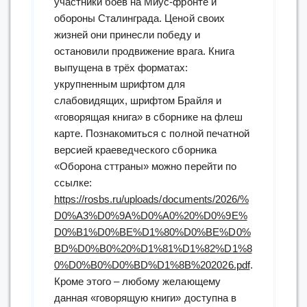
участники боев на Миус-фронте и
обороны Сталинграда. Ценой своих
жизней они принесли победу и
остановили продвижение врага. Книга
выпущена в трёх форматах:
укрупненным шрифтом для
слабовидящих, шрифтом Брайля и
«говорящая книга» в сборнике на флеш
карте. Познакомиться с полной печатной
версией краеведческого сборника
«Оборона сттраны» можно перейти по
ссылке:
https://rosbs.ru/uploads/documents/2026/%
D0%A3%D0%9A%D0%A0%20%D0%9E%
D0%B1%D0%BE%D1%80%D0%BE%D0%
BD%D0%B0%20%D1%81%D1%82%D1%8
0%D0%B0%D0%BD%D1%8B%202026.pdf
.
Кроме этого – любому желающему
данная «говорящую книги» доступна в