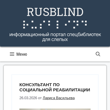
Перейти
RUSBLIND
к
содержимому
⠗⠥⠎⠃⠇⠊⠝⠙
информационный портал спецбиблиотек
для слепых
Меню
КОНСУЛЬТАНТ ПО
СОЦИАЛЬНОЙ РЕАБИЛИТАЦИИ
26.03.2026
от
Лариса Васильева