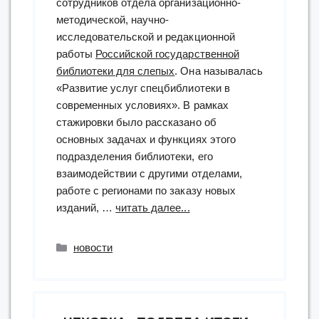
сотрудников отдела организационно-
методической, научно-
исследовательской и редакционной
работы
Российской государственной
библиотеки для слепых
. Она называлась
«Развитие услуг спецбиблиотеки в
современных условиях». В рамках
стажировки было рассказано об
основных задачах и функциях этого
подразделения библиотеки, его
взаимодействии с другими отделами,
работе с регионами по заказу новых
“В
изданий, …
читать далее...
методическом
отделе
Рубрики
новости
РГБС
прошла
стажировка”