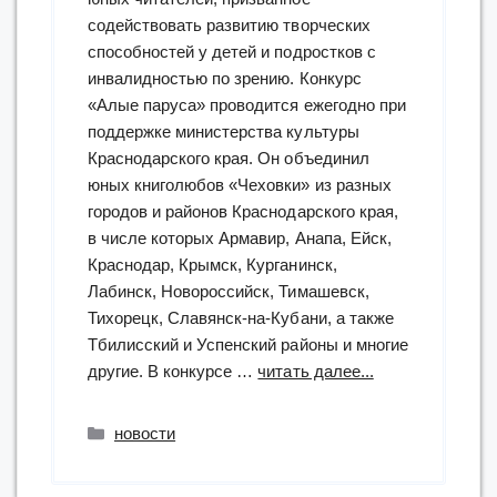
содействовать развитию творческих
способностей у детей и подростков с
инвалидностью по зрению. Конкурс
«Алые паруса» проводится ежегодно при
поддержке министерства культуры
Краснодарского края. Он объединил
юных книголюбов «Чеховки» из разных
городов и районов Краснодарского края,
в числе которых Армавир, Анапа, Ейск,
Краснодар, Крымск, Курганинск,
Лабинск, Новороссийск, Тимашевск,
Тихорецк, Славянск-на-Кубани, а также
Тбилисский и Успенский районы и многие
“«Чеховка»
другие. В конкурсе …
читать далее...
подвела
итоги
Рубрики
новости
XXII
Открытого