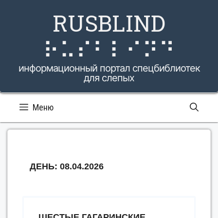
Перейти
RUSBLIND
к
содержимому
⠗⠥⠎⠃⠇⠊⠝⠙
информационный портал спецбиблиотек
для слепых
Меню
ДЕНЬ:
08.04.2026
ШЕСТЫЕ ГАГАРИНСКИЕ