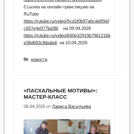
Ссылка на онлайн трансляцию на
RuTube
https://rutube.ru/video/9cd1f0b97a6cde85b0
c657e4e077bd38/
на 09.04.2026
https://rutube.ru/video/660e32919b7961216b
e38d683cfbbabd/
на 10.04.2026
Рубрики
новости
«ПАСХАЛЬНЫЕ МОТИВЫ»:
МАСТЕР-КЛАСС
08.04.2026
от
Лариса Васильева