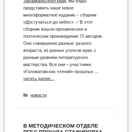
Забайкальского края
, мы рады
представить наше новое
многоформатное издание – сборник
«Достучаться до небес». ✅В этот
сборник вошли прозаические и
поэтические произведения 72 авторов.
Они совершенно разные: разного
возраста, из разных уголков края, с
разным уровнем литературного
мастерства. Все они – участники
«Головатовских чтений» прошлых …
“многоформатное
читать далее...
издание
–
Рубрики
новости
сборник
«Достучаться
до
небес»”
В МЕТОДИЧЕСКОМ ОТДЕЛЕ
РГБС ПРОШЛА СТАЖИРОВКА